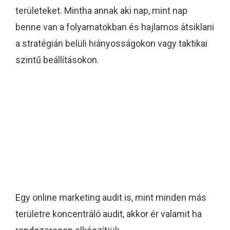
területeket. Mintha annak aki nap, mint nap
benne van a folyamatokban és hajlamos átsiklani
a stratégián belüli hiányosságokon vagy taktikai
szintű beállításokon.
Milyen gyakran
érdemes online
marketing auditot
végezni?
Egy online marketing audit is, mint minden más
területre koncentráló audit, akkor ér valamit ha