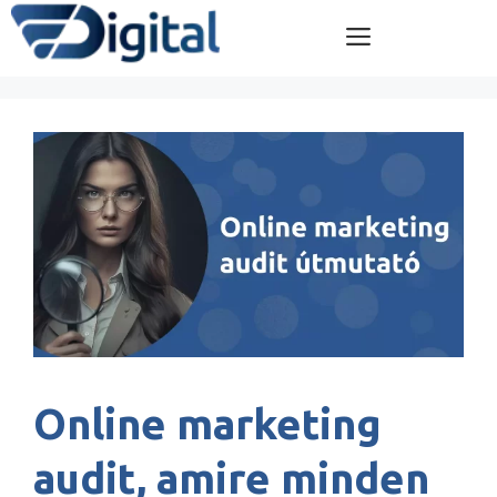
Kilépés
Menü
a
tartalomba
Online marketing
audit, amire minden