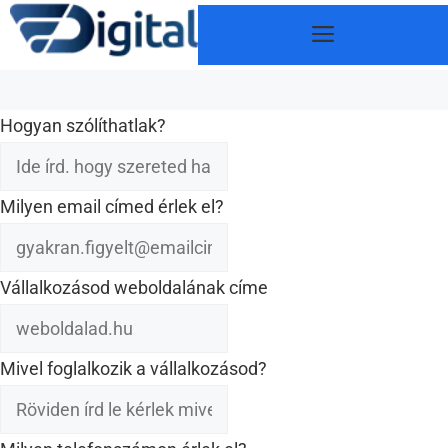
Kilépés
Menü
a
tartalomba
Hogyan szólíthatlak?
Milyen email címed érlek el?
Vállalkozásod weboldalának címe
Mivel foglalkozik a vállalkozásod?