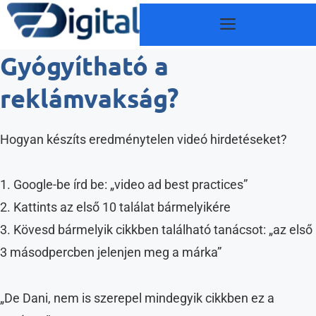
Kilépés
Menü
a
tartalomba
Gyógyítható a
reklámvakság?
Hogyan készíts eredménytelen videó hirdetéseket?
1. Google-be írd be: „video ad best practices”
2. Kattints az első 10 találat bármelyikére
3. Kövesd bármelyik cikkben található tanácsot: „az első
3 másodpercben jelenjen meg a márka”
„De Dani, nem is szerepel mindegyik cikkben ez a